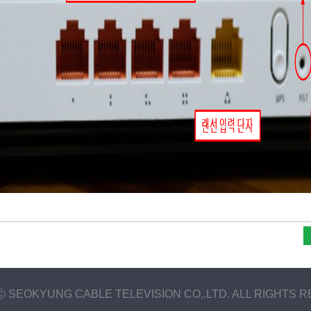
t ⓒ SEOKYUNG CABLE TELEVISION CO,.LTD. ALL RIGHTS 